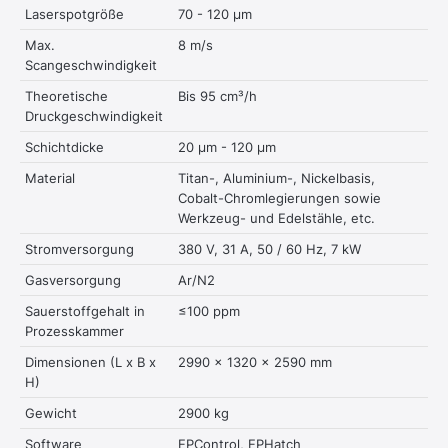
Laserspotgröße
70 - 120 μm
Max.
8 m/s
Scangeschwindigkeit
Theoretische
Bis 95 cm³/h
Druckgeschwindigkeit
Schichtdicke
20 μm - 120 μm
Material
Titan-, Aluminium-, Nickelbasis,
Cobalt-Chromlegierungen sowie
Werkzeug- und Edelstähle, etc.
Stromversorgung
380 V, 31 A, 50 / 60 Hz, 7 kW
Gasversorgung
Ar/N2
Sauerstoffgehalt in
≤100 ppm
Prozesskammer
Dimensionen (L x B x
2990 x 1320 x 2590 mm
H)
Gewicht
2900 kg
Software
EPControl, EPHatch