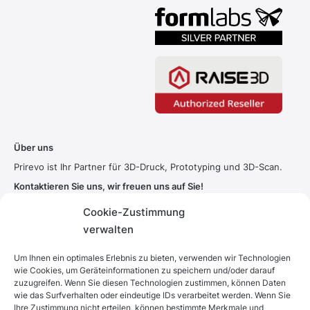
Über uns
Prirevo ist Ihr Partner für 3D-Druck, Prototyping und 3D-Scan.
Kontaktieren Sie uns, wir freuen uns auf Sie!
Cookie-Zustimmung
Tel.:
+43 758 820 601
verwalten
Email:
office@prirevo.com
Um Ihnen ein optimales Erlebnis zu bieten, verwenden wir Technologien
Hauptstrasse 2
wie Cookies, um Geräteinformationen zu speichern und/oder darauf
4551 Ried im Traunkreis / Austria
zuzugreifen. Wenn Sie diesen Technologien zustimmen, können Daten
wie das Surfverhalten oder eindeutige IDs verarbeitet werden. Wenn Sie
Ihre Zustimmung nicht erteilen, können bestimmte Merkmale und