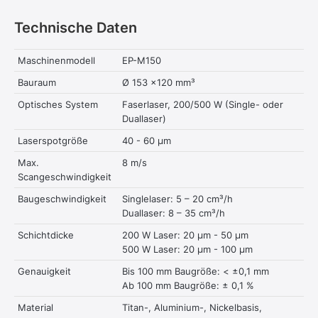
Technische Daten
Maschinenmodell
EP-M150
Bauraum
Ø 153 x120 mm³
Optisches System
Faserlaser, 200/500 W (Single- oder
Duallaser)
Laserspotgröße
40 - 60 μm
Max.
8 m/s
Scangeschwindigkeit
Baugeschwindigkeit
Singlelaser: 5 – 20 cm³/h
Duallaser: 8 – 35 cm³/h
Schichtdicke
200 W Laser: 20 μm - 50 μm
500 W Laser: 20 μm - 100 μm
Genauigkeit
Bis 100 mm Baugröße: < ±0,1 mm
Ab 100 mm Baugröße: ± 0,1 %
Material
Titan-, Aluminium-, Nickelbasis,