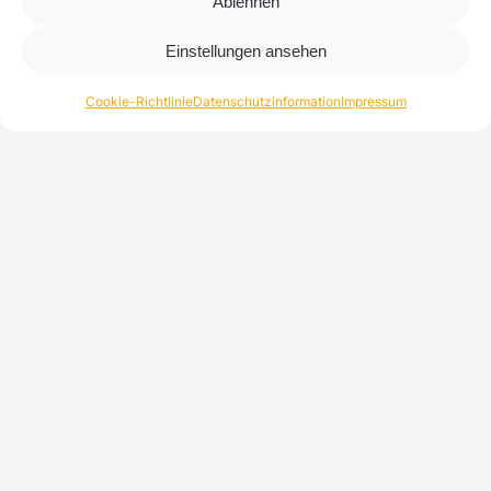
Ablehnen
Einstellungen ansehen
Cookie-Richtlinie
Datenschutzinformation
Impressum
Simulation
Unser neuestes Update führt eine Multicore-
Simulation ein und beschleunigt die
Simulationslaufzeiten durch die Nutzung zusätzlicher
CPU-Kerne (bis zu 4), wodurch die Berechnungszeit
für einen schnelleren und effizienteren Designprozess
reduziert wird.