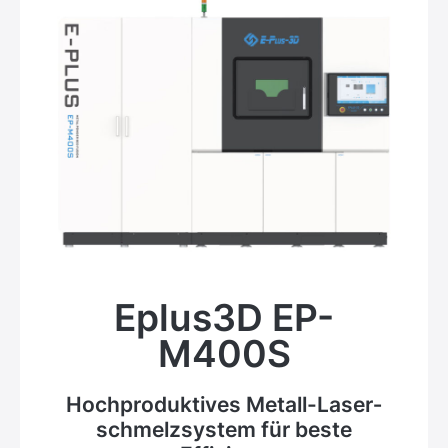
Eplus3D EP-
M400S
Hoch­produktives Metall-Laser­
schmelz­system für beste